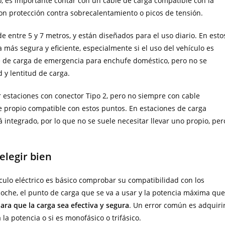
o, es importante contar con un cable de carga compatible con la
 con protección contra sobrecalentamiento o picos de tensión.
e entre 5 y 7 metros, y están diseñados para el uso diario. En esto
más segura y eficiente, especialmente si el uso del vehículo es
e de carga de emergencia para enchufe doméstico, pero no se
y lentitud de carga.
r estaciones con conector Tipo 2, pero no siempre con cable
le propio compatible con estos puntos. En estaciones de carga
 integrado, por lo que no se suele necesitar llevar uno propio, per
elegir bien
ulo eléctrico es básico comprobar su compatibilidad con los
coche, el punto de carga que se va a usar y la potencia máxima qu
para que la carga sea efectiva y segura
. Un error común es adquiri
 la potencia o si es monofásico o trifásico.