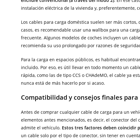
enchufe convencional (a través del modo 2)
. En ese cas
instalación eléctrica de la vivienda y, preferentemente,
Los cables para carga doméstica suelen ser más cortos, d
casos, es recomendable usar una wallbox para una carga 
frecuente. Algunos modelos de coches incluyen un cabl
recomienda su uso prolongado por razones de seguridad 
Para la carga en espacios públicos, es habitual encontra
incluido. Por eso, es útil llevar en todo momento un cab
rápida, como las de tipo CCS o CHAdeMO, el cable ya está
nunca está de más hacerlo por si acaso.
Compatibilidad y consejos finales para 
Antes de comprar cualquier cable de carga para un vehíc
elementos antes mencionados, es decir, el conector del 
admite el vehículo.
Estos tres factores deben coincidir 
un cable solo por el tipo de conector, sin tener en cuenta