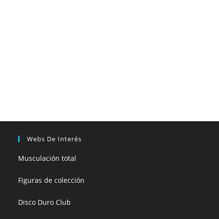
Webs De Interés
Musculación total
Figuras de colección
Disco Duro Club