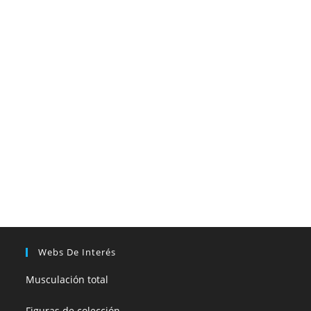
Webs De Interés
Musculación total
Figuras de colección