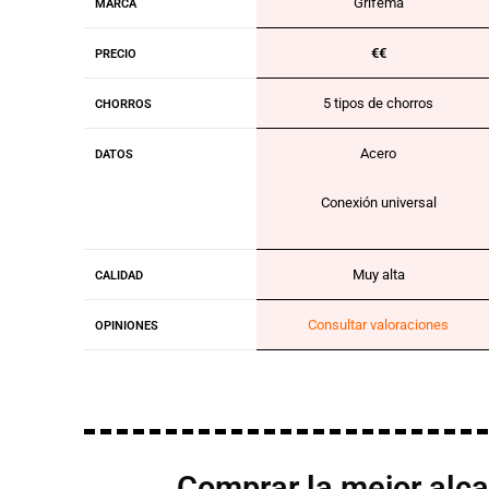
Grifema
MARCA
€€
PRECIO
5 tipos de chorros
CHORROS
Acero
DATOS
Conexión universal
Muy alta
CALIDAD
Consultar valoraciones
OPINIONES
Comprar la mejor alca