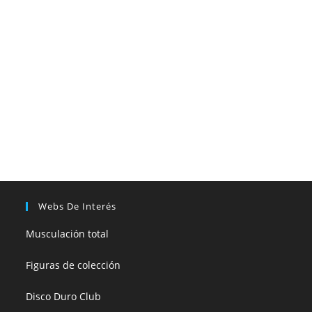
Webs De Interés
Musculación total
Figuras de colección
Disco Duro Club