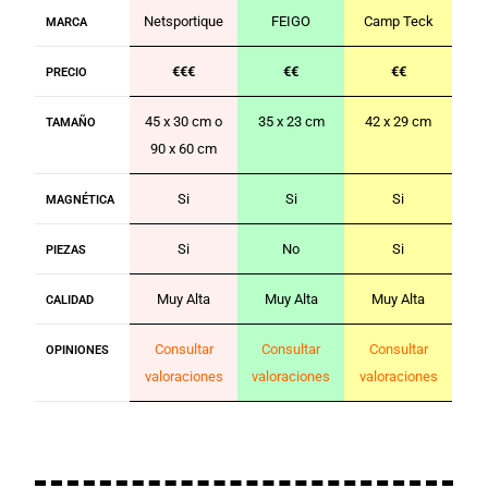
Netsportique
FEIGO
Camp Teck
MARCA
€€€
€€
€€
PRECIO
45 x 30 cm o
35 x 23 cm
42 x 29 cm
TAMAÑO
90 x 60 cm
Si
Si
Si
MAGNÉTICA
Si
No
Si
PIEZAS
Muy Alta
Muy Alta
Muy Alta
CALIDAD
Consultar
Consultar
Consultar
OPINIONES
valoraciones
valoraciones
valoraciones