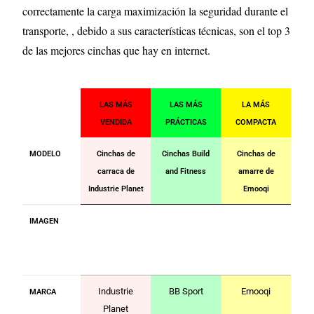
correctamente la carga maximización la seguridad durante el
transporte, , debido a sus características técnicas, son el top 3
de las mejores cinchas que hay en internet.
LAS MÁS
LAS MÁS
LA MÁS
VENDIDA
PRÁCTICAS
COMPACTA
MODELO
Cinchas de
Cinchas Build
Cinchas de
carraca de
and Fitness
amarre de
Industrie Planet
Emooqi
IMAGEN
Industrie
BB Sport
Emooqi
MARCA
Planet