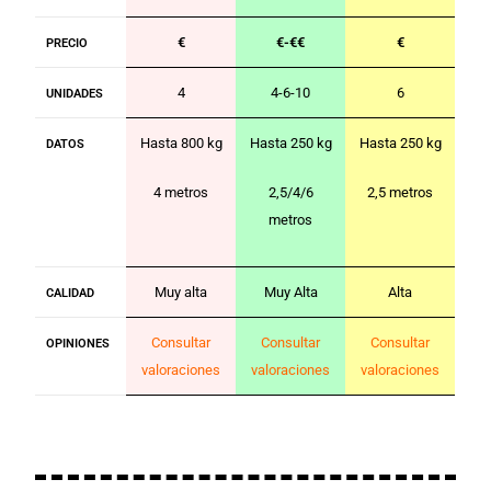
€
€-€€
€
PRECIO
4
4-6-10
6
UNIDADES
Hasta 800 kg
Hasta 250 kg
Hasta 250 kg
DATOS
4 metros
2,5/4/6
2,5 metros
metros
Muy alta
Muy Alta
Alta
CALIDAD
Consultar
Consultar
Consultar
OPINIONES
valoraciones
valoraciones
valoraciones