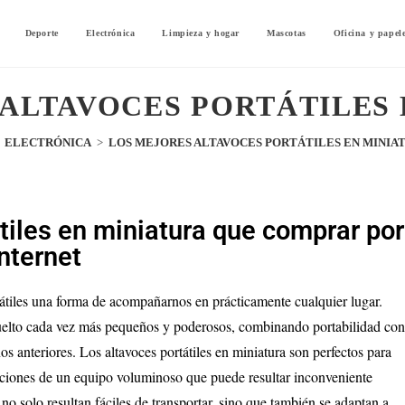
Deporte
Electrónica
Limpieza y hogar
Mascotas
Oficina y papel
 ALTAVOCES PORTÁTILES 
ELECTRÓNICA
>
LOS MEJORES ALTAVOCES PORTÁTILES EN MINIA
tiles en miniatura que comprar por
internet
tátiles una forma de acompañarnos en prácticamente cualquier lugar.
 vuelto cada vez más pequeños y poderosos, combinando portabilidad co
s anteriores. Los altavoces portátiles en miniatura son perfectos para
itaciones de un equipo voluminoso que puede resultar inconveniente
o solo resultan fáciles de transportar, sino que también se adaptan a