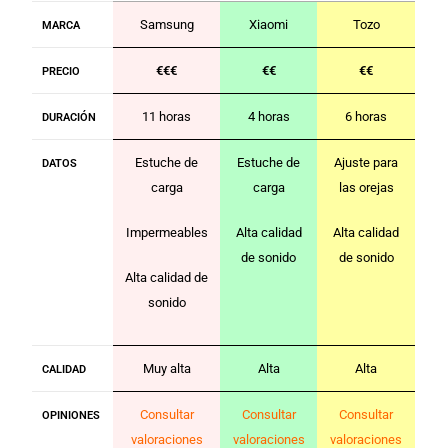
Samsung
Xiaomi
Tozo
MARCA
€€€
€€
€€
PRECIO
11 horas
4 horas
6 horas
DURACIÓN
Estuche de
Estuche de
Ajuste para
DATOS
carga
carga
las orejas
Impermeables
Alta calidad
Alta calidad
de sonido
de sonido
Alta calidad de
sonido
Muy alta
Alta
Alta
CALIDAD
Consultar
Consultar
Consultar
OPINIONES
valoraciones
valoraciones
valoraciones