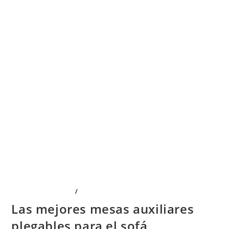
LIMPIEZA Y HOGAR
/
OFICINA Y PAPELERÍA
Las mejores mesas auxiliares
plegables para el sofá