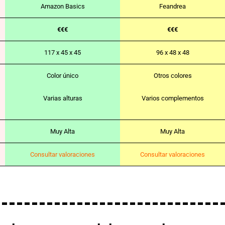
Amazon Basics
Feandrea
€€€
€€€
117 x 45 x 45
96 x 48 x 48
Color único
Otros colores
Varias alturas
Varios complementos
Muy Alta
Muy Alta
Consultar valoraciones
Consultar valoraciones