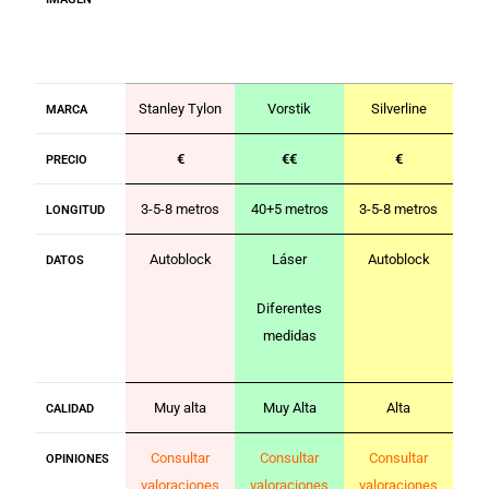
Stanley Tylon
Vorstik
Silverline
MARCA
€
€€
€
PRECIO
3-5-8 metros
40+5 metros
3-5-8 metros
LONGITUD
Autoblock
Láser
Autoblock
DATOS
Diferentes
medidas
Muy alta
Muy Alta
Alta
CALIDAD
Consultar
Consultar
Consultar
OPINIONES
valoraciones
valoraciones
valoraciones