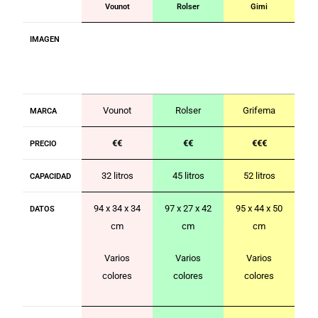
Vounot
Rolser
Gimi
IMAGEN
Vounot
Rolser
Grifema
MARCA
€€
€€
€€€
PRECIO
32 litros
45 litros
52 litros
CAPACIDAD
94 x 34 x 34
97 x 27 x 42
95 x 44 x 50
DATOS
cm
cm
cm
Varios
Varios
Varios
colores
colores
colores