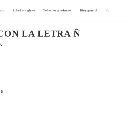
ería
Salud e higiene
Todos los productos
Blog general
CON LA LETRA Ñ
 Ñ
da