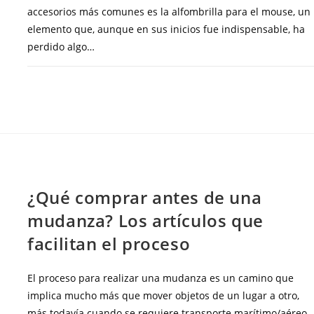
accesorios más comunes es la alfombrilla para el mouse, un
elemento que, aunque en sus inicios fue indispensable, ha
perdido algo…
COMENTARIOS DESACTIVADOS
ENERO 14, 20
BLOG
¿Qué comprar antes de una
mudanza? Los artículos que
facilitan el proceso
El proceso para realizar una mudanza es un camino que
implica mucho más que mover objetos de un lugar a otro,
más todavía cuando se requiere transporte marítimo/aéreo,