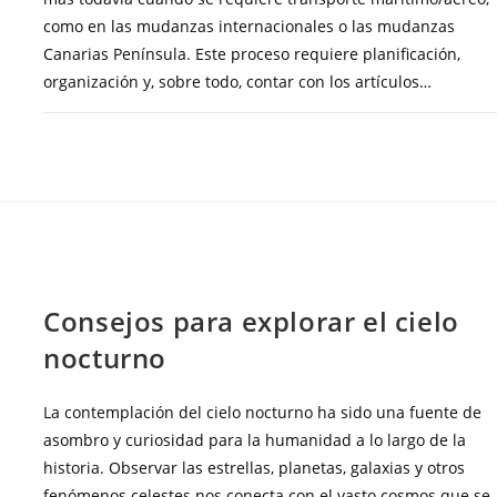
como en las mudanzas internacionales o las mudanzas
Canarias Península. Este proceso requiere planificación,
organización y, sobre todo, contar con los artículos…
COMENTARIOS DESACTIVADOS
ENERO 5, 20
BLOG
Consejos para explorar el cielo
nocturno
La contemplación del cielo nocturno ha sido una fuente de
asombro y curiosidad para la humanidad a lo largo de la
historia. Observar las estrellas, planetas, galaxias y otros
fenómenos celestes nos conecta con el vasto cosmos que se