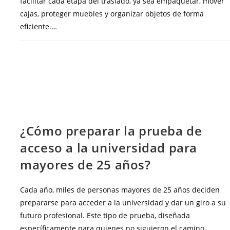
facilitar cada etapa del traslado, ya sea empaquetar, mover
cajas, proteger muebles y organizar objetos de forma
eficiente.…
COMENTARIOS DESACTIVADOS
DICIEMBRE 2, 20
BLOG
¿Cómo preparar la prueba de
acceso a la universidad para
mayores de 25 años?
Cada año, miles de personas mayores de 25 años deciden
prepararse para acceder a la universidad y dar un giro a su
futuro profesional. Este tipo de prueba, diseñada
específicamente para quienes no siguieron el camino