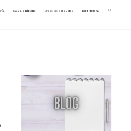
ería
Salud e higiene
Todos los productos
Blog general
a