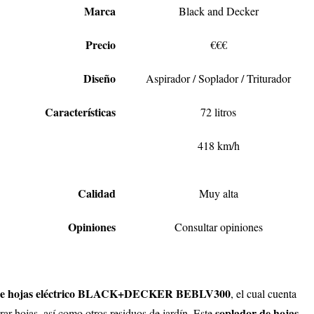
Marca
Black and Decker
Precio
€€€
Diseño
Aspirador / Soplador / Triturador
Características
72 litros
418 km/h
Calidad
Muy alta
Opiniones
Consultar opiniones
r de hojas eléctrico BLACK+DECKER BEBLV300
, el cual cuenta
soplador de hojas
urar hojas, así como otros residuos de jardín. Este