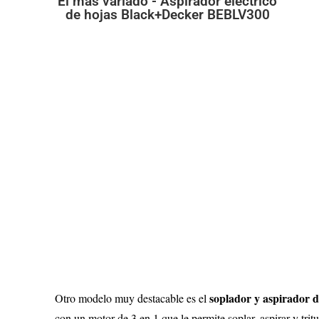
El más variado - Aspirador eléctrico
de hojas Black+Decker BEBLV300
soplador y aspirado
Otro modelo muy destacable es el
con un motor de 3 en 1 que le permite soplar, aspirar y trit