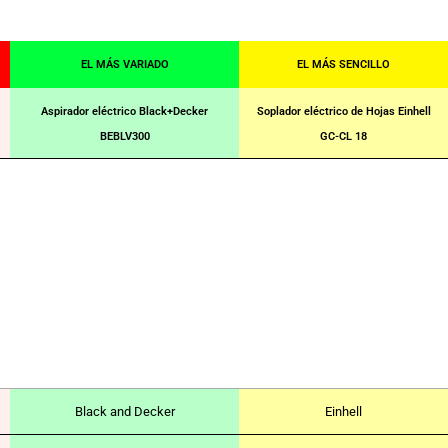
EL MÁS VARIADO
EL MÁS SENCILLO
Aspirador eléctrico Black+Decker
Soplador eléctrico de Hojas Einhell
BEBLV300
GC-CL 18
Black and Decker
Einhell