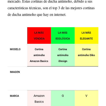
mercado. Estas cortinas de ducha antimoho, debido a sus
características técnicas, son el top 3 de las mejores cortinas
de ducha antimoho que hay en internet.
LA MÁS
LA MÁS
LA MÁS
VENDIDA
ECOLÓGICA
ELEGANTE
MODELO
Cortina
Cortina
Cortina
antimoho
antimoho
antimoho Diko
Amazon Basics
iDesign
IMAGEN
Amazon
G
V
MARCA
Basics