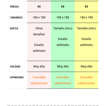
€€
€€
€€
PRECIO
180 x 180
183 x 183
180 x 180
TAMAÑOS
Otros
Tamaño único
Tamaño único
DATOS
tamaños
Diseño
Diseño
Diseño
antimoho
antimoho
antimoho
Muy alta
Muy Alta
Muy Alta
CALIDAD
Consultar
Consultar
Consultar
OPINIONES
valoraciones
valoraciones
valoraciones