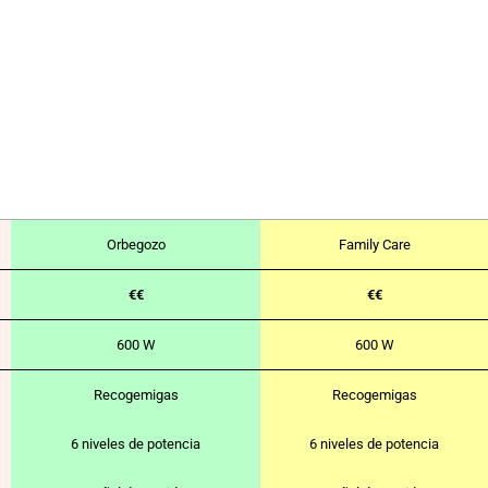
Orbegozo
Family Care
€€
€€
600 W
600 W
Recogemigas
Recogemigas
6 niveles de potencia
6 niveles de potencia