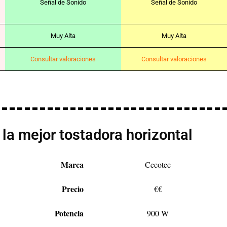
Señal de Sonido
Señal de Sonido
Muy Alta
Muy Alta
Consultar valoraciones
Consultar valoraciones
la mejor tostadora horizontal
Marca
Cecotec
Precio
€€
Potencia
900 W