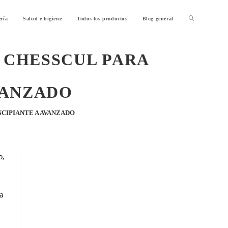
ería
Salud e higiene
Todos los productos
Blog general
N CHESSCUL PARA
VANZADO
NCIPIANTE A AVANZADO
o,
a