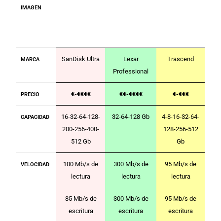
IMAGEN
SanDisk Ultra
Lexar
Trascend
MARCA
Professional
€-€€€€
€€-€€€€
€-€€€
PRECIO
16-32-64-128-
32-64-128 Gb
4-8-16-32-64-
CAPACIDAD
200-256-400-
128-256-512
512 Gb
Gb
100 Mb/s de
300 Mb/s de
95 Mb/s de
VELOCIDAD
lectura
lectura
lectura
85 Mb/s de
300 Mb/s de
95 Mb/s de
escritura
escritura
escritura