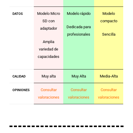
Modelo Micro
Modelo rápido
Modelo
DATOS
SD con
compacto
Dedicada para
adaptador
profesionales
Sencilla
Amplia
variedad de
capacidades
Muy alta
Muy Alta
Media-Alta
CALIDAD
Consultar
Consultar
Consultar
OPINIONES
valoraciones
valoraciones
valoraciones