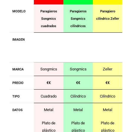
MODELO
Paragüeros
Paragüeros
Paragüero
Songmics
Songmics
cilíndrico Zeller
cuadrados
cilíndricos
IMAGEN
Songmics
Songmics
Zeller
MARCA
€€
€€
€€
PRECIO
Cuadrado
Cilíndrico
Cilíndrico
TIPO
Metal
Metal
Metal
DATOS
Plato de
Plato de
Plato de
plástico
plástico
plástico