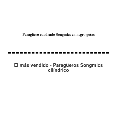
Paragüero cuadrado Songmics en negro gotas
El más vendido - Paragüeros Songmics
cilíndrico